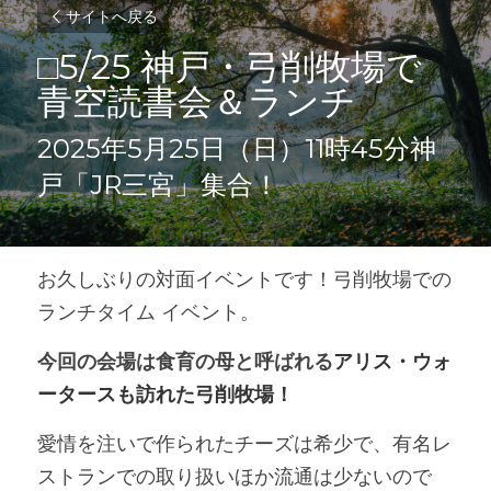
サイトへ戻る
□5/25 神戸・弓削牧場で
青空読書会＆ランチ
2025年5月25日（日）11時45分神
戸「JR三宮」集合！
お久しぶりの対面イベントです！弓削牧場での
ランチタイム イベント。
今回の会場は食育の母と呼ばれる
アリス・ウォ
ータースも訪れた弓削牧場！
愛情を注いで作られたチーズは希少で、有名レ
ストランでの取り扱いほか流通は少ないので